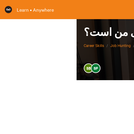
Learn • Anywhere
ی من است؟
Career Skills
/
Job Hunting
SB
SP