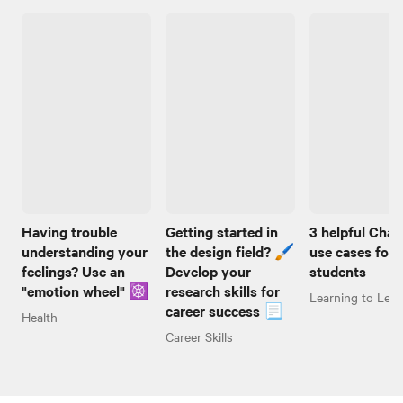
Having trouble
Getting started in
3 helpful Cha
understanding your
the design field? 🖌️
use cases for
feelings? Use an
Develop your
students
"emotion wheel" ☸️
research skills for
Learning to Lear
career success 📃
Health
Career Skills