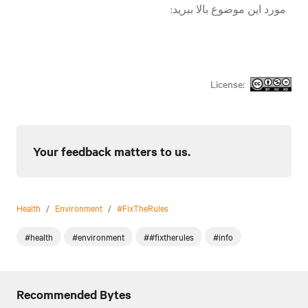
مورد این موضوع بالا ببرید:
License:
Your feedback matters to us.
Health
/
Environment
/
#FixTheRules
#health
#environment
##fixtherules
#info
Recommended Bytes