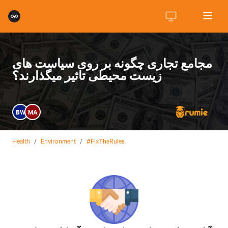
مجامع تجاری چگونه بر روی سیاست های
زیست محیطی تاثیر میگذارند؟
BW
MA
Health
/
Environment
/
#FixTheRules