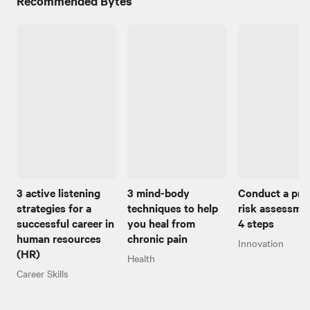
Recommended Bytes
3 active listening
3 mind-body
Conduct a pro
strategies for a
techniques to help
risk assessmen
successful career in
you heal from
4 steps
human resources
chronic pain
Innovation
(HR)
Health
Career Skills