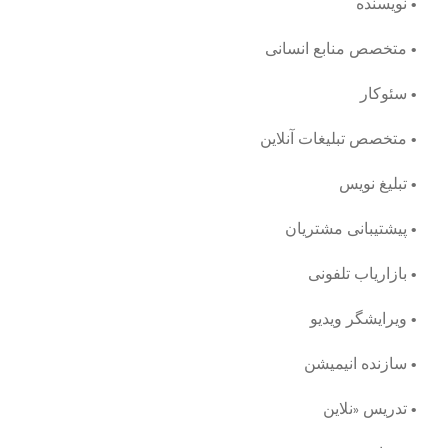
• نویسنده
• متخصص منابع انسانی
• سئوکار
• متخصص تبلیغات آنلاین
• تبلیغ نویس
• پیشتیبانی مشتریان
• بازاریاب تلفونی
• ویرایشگر ویدیو
• سازنده انیمیشن
• تدریس «نلاین