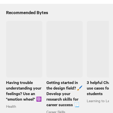
Recommended Bytes
Having trouble
Getting started in
3 helpful Cha
understanding your
the design field? 🖌️
use cases for
feelings? Use an
Develop your
students
"emotion wheel" ☸️
research skills for
Learning to Lear
career success 📃
Health
Career Skills