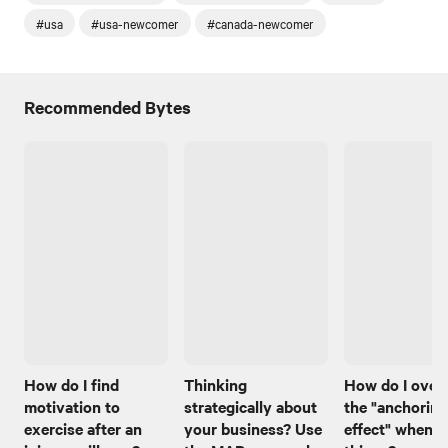
#usa
#usa-newcomer
#canada-newcomer
Recommended Bytes
How do I find
Thinking
How do I ove
motivation to
strategically about
the "anchoring
exercise after an
your business? Use
effect" when I