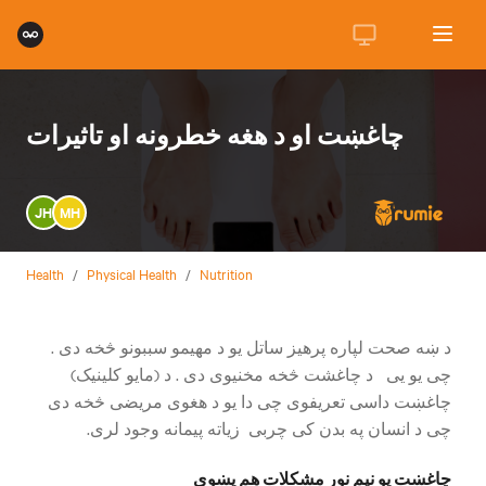
چاغښت او د هغه خطرونه او تاثیرات
JH
MH
Health
/
Physical Health
/
Nutrition
د ښه صحت لپاره پرهیز ساتل یو د مهیمو سببونو څخه دی .
چی یو یی د چاغشت څخه مخنیوی دی . د (مایو کلینیک)
چاغښت داسی تعریفوی چی دا یو د هغوی مریضی څخه دی
چی د انسان په بدن کی چربی زیاته پیمانه وجود لری.
چاغښت یو نیم نور مشکلات هم پښوی