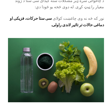
د چاغوالی سره ډیر مشکلات سته کیدای سی ستا د ژوند
معیار را ټیټ کړی. له دوی څخه یو څودا دي:
سی ستا حرکات، فزیکی او
نور که څه نه وی چاغښت کولای
دماغی حالات تر تاثیر لاندی راولی.