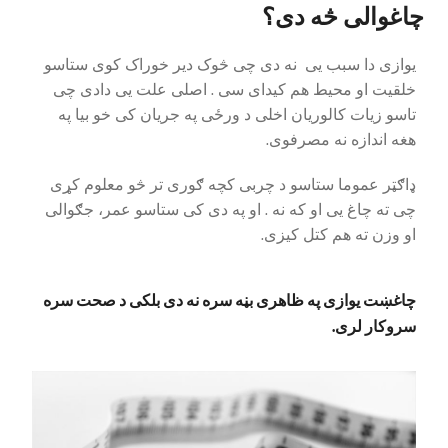
چاغوالی څه دی؟
یوازی دا سبب یی نه دی چی څوک دیر خوراک کوی ستاسو
خلقیت او محیط هم کیدای سی . اصلی علت یی دادی چی
تاسو زیات کالوریان اخلی د ورځی په جریان کی خو بیا په
هغه اندازه نه مصرفوی.
ډاګټر عموما ستاسو د چربی کچه ګوری تر څو معلوم کړی
چی ته چاغ یی او که نه . او په دی کی ستاسو عمر، جګوالی
او وزن ته هم کتل کیزی.
چاغښت یوازی په ظاهری بڼه سره نه دی بلکی د صحت سره
سروکار لری.