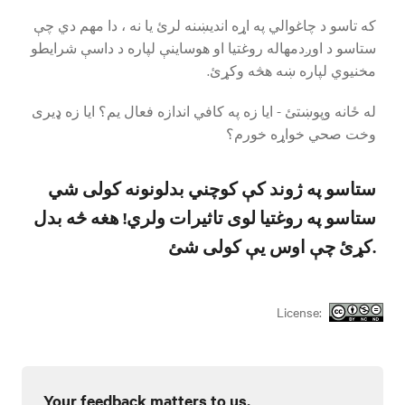
که تاسو د چاغوالي په اړه اندیښنه لرئ یا نه ، دا مهم دي چې
ستاسو د اوږدمهاله روغتیا او هوساینې لپاره د داسې شرایطو
مخنیوي لپاره ښه هڅه وکړئ.
له ځانه وپوښتئ - ایا زه په کافي اندازه فعال یم؟ ایا زه ډیری
وخت صحي خواړه خورم؟
ستاسو په ژوند کې کوچني بدلونونه کولی شي
ستاسو په روغتیا لوی تاثیرات ولري! هغه څه بدل
کړئ چې اوس یې کولی شئ.
License:
Your feedback matters to us.