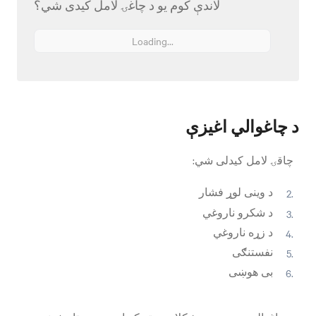
لاندې کوم یو د چاغۍ لامل کیدی شي؟
Loading...
د چاغوالي اغیزې
چاقۍ لامل کیدلی شي:
د وینی لوړ فشار
د شکرو ناروغي
د زړه ناروغي
نفستنګی
بی هوښی