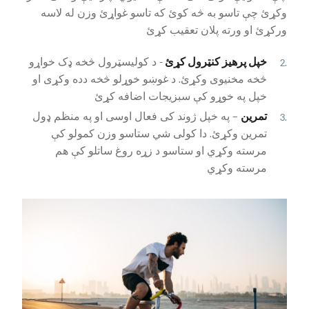
وکړئ چې تاسو به څه کوئ که تاسو غواړئ وزن له لاسه
ورکړئ او ورته پلان تعقیب کړئ
خپل پرهیز کنټرول کړئ
- د کولیسټرول څخه ډک خواړو
څخه مخنیوی وکړئ. د غوښو خوړلو څخه دده وکړی او
خپل په خوړو کې سبزیجات اضافه کړئ
تمرین
– په خپل ژوند کی فعال اوسی او په منظم ډول
تمرین وکړئ. دا کولی شي ستاسو وزن کمولو کې
مرسته وکړي او ستاسو د زړه روغ ساتلو کې هم
مرسته وکړي