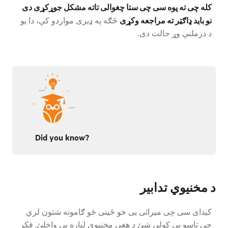
کله چی ته پوه سی چی ستا چغوالی تاته مشکل جوړکړی دی
نو باید ډاګټر ته مراجعه وکړی
ځګه په ډیری مواردو کې، دا یو
د درملنې وړ حالت دی.
Did you know?
د مخنیوي تدابیر
کیدای سی چی میراثی یی خو ځینی څو ګامونه شتون لري
چې تاسو یې کولی شئ د هغې مخنیوي لپاره یې واخلئ. فکر