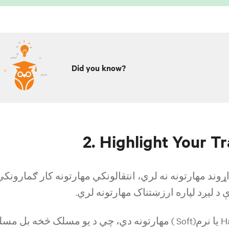
Did you know?
2. Highlight Your Tr
وند مهارتونه نه لري، انتقالونکي مهارتونه کار ګمارونکي
د لیږد لپاره ارزښتناک مهارتونه لري.
د لیرږد وړ مهارتون سخت ((Hard یا نرم(Soft ) مهارتونه دي، چي د یو مسلک څخه بل 