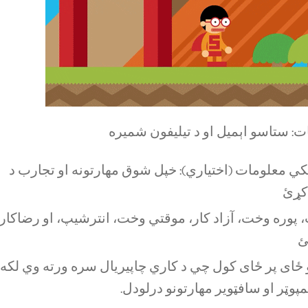
مات: ستاسو اېمیل او د تیلیفون شمیره
ي معلومات (اختیاري): خپل شوق مهارتونه او تجارب د
 کړئ
، پوره وخت، آزاد کار، موقتي وخت، انترشیپ، او رضاکارا
ئ
و ځای پر ځای کول چي د کاري چاپیریال سره ورته وي لکه: