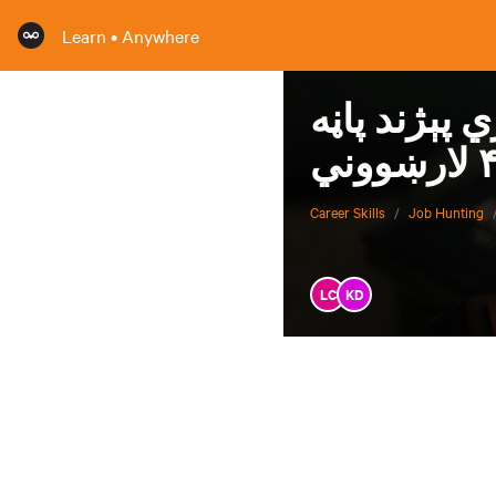
Learn • Anywhere
پاڼه (Resume)
Career Skills
/
Job Hunting
LC
KD