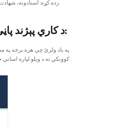
زده کړه: اسنادونه، شهادت
د کاري پېژند پاڼې نمونه:
په یاد ولرئ چي هره برخه په 
کوونکي ته د ویلو لپاره اساني 