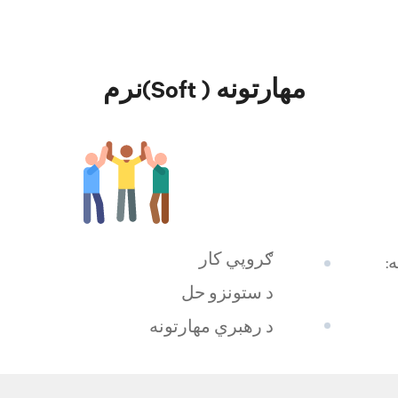
نرم(Soft ) مهارتونه
ګروپي کار
:
د ستونزو حل
د رهبري مهارتونه