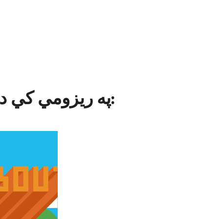
په ریزومي کي دغه برخې ځای پر ځای کړئ: