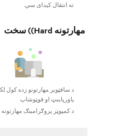
ته انتقال کیدای سي.
سخت ((Hard مهارتونه
د سافټویر مهارتونو زده کول لکه
پاورپاینټ او فوټوشاپ
د کمپوټر پروګرامینګ مهارتونه