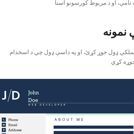
 نامې، او د مربوط کورسونو اسنا
مسلکي ډول جوړ کړئ، او په داسې ډول چي د اسخدام
جوړه کړي