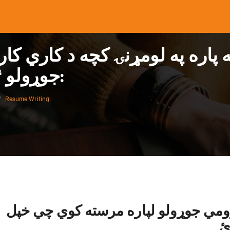
پاره په لومړنۍ کچه د کاري کاري پېژند 
جوړولو ۴ لارښووني:
/
Resume Writing
ټکي د ریزومي جوړولو لپاره مرسته کوي چي خپل
ئ