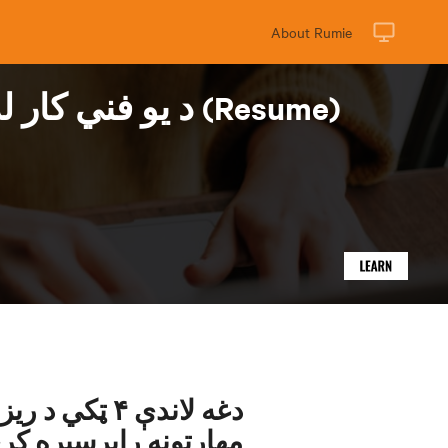
About Rumie
د یو فني کار له 
دغه لاندې ۴ 
مهارتونه رابرسیره کړ