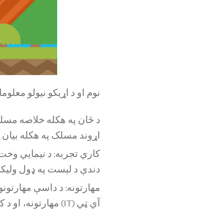
نوم او د اړیکو نیولو معلو
د ځان په هکله خلاصه مسلک
اړوند مسلک په هکله بیان
کاري تجربه: د نیمايي وخت
دندې د لېست په ډول ولیک
مهارتونه: د داسې مهارتون
آي ټي (IT) مهارتونه، او د کمپوټر او سافټویر مهارتونو درلودل.