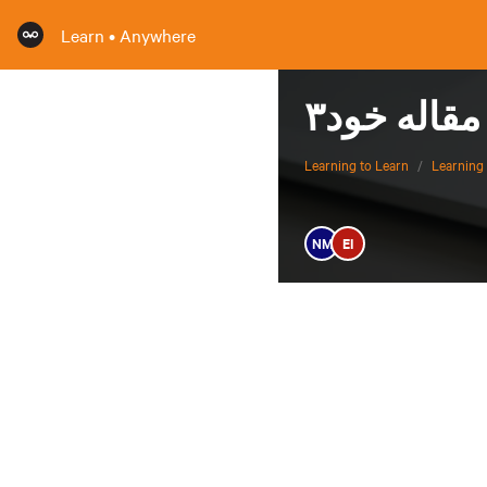
Learn • Anywhere
Learning to Learn
/
Learning 
NM
EI