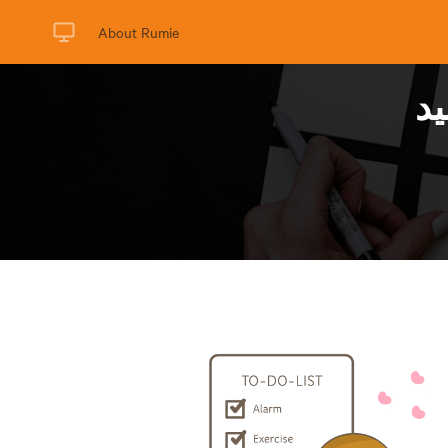
About Rumie
ید