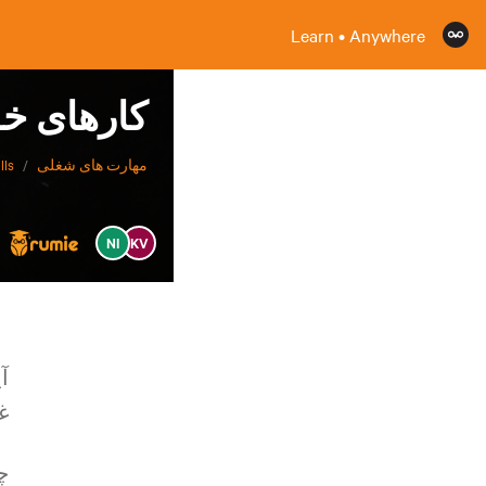
Learn • Anywhere
کار‌های خو
مهارت های شغلی
/
lls
NI
KV
آ
غ
چ