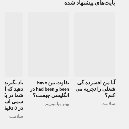
بایت‌های پیشنهاد شده
آیا من افسرده گی
تفاوت بین have
یاد بگیرید
شغلی را تجربه می
been و had been در
دهید که آی
کنم؟
انگلیسی چیست؟
شما در یک 
سمی است ی
سلامت
بهتر بیاموزیم
در 3 دقیقه
سلامت