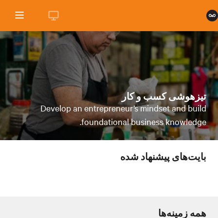
تیزهوشی‌ کسب ‌و کار
Develop an entrepreneur’s mindset and build
foundational business knowledge.
بایت‌های پیشنهاد شده
همه زمینه‌ها